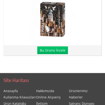
Bu Ürünü İncele
Site Haritası
Anasayfa
Hakkımızda
Ürünlerimiz
Kullanma Kılavuzları
Online Alışveriş
Haberler
Ürün Kataloğu
İletişim
Satranç Dünyası