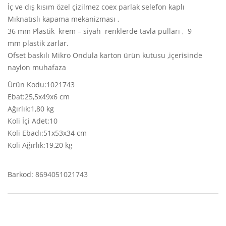
İç ve dış kısım özel çizilmez coex parlak selefon kaplı
Mıknatıslı kapama mekanizması ,
36 mm Plastik krem – siyah renklerde tavla pulları , 9
mm plastik zarlar.
Ofset baskılı Mikro Ondula karton ürün kutusu ,içerisinde
naylon muhafaza
Ürün Kodu:1021743
Ebat:25,5x49x6 cm
Ağırlık:1,80 kg
Koli İçi Adet:10
Koli Ebadı:51x53x34 cm
Koli Ağırlık:19,20 kg
Barkod: 8694051021743