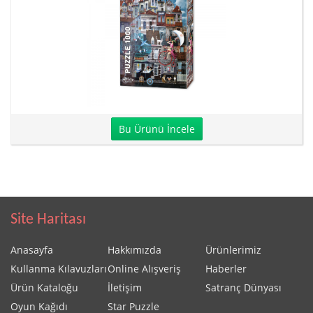
Bu Ürünü İncele
Site Haritası
Anasayfa
Hakkımızda
Ürünlerimiz
Kullanma Kılavuzları
Online Alışveriş
Haberler
Ürün Kataloğu
İletişim
Satranç Dünyası
Oyun Kağıdı
Star Puzzle