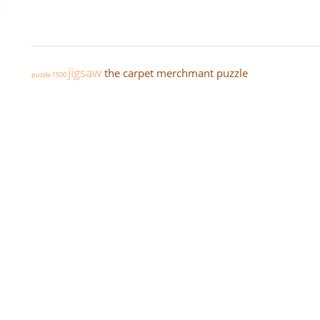
jigsaw
the carpet merchmant puzzle
puzzle 1500