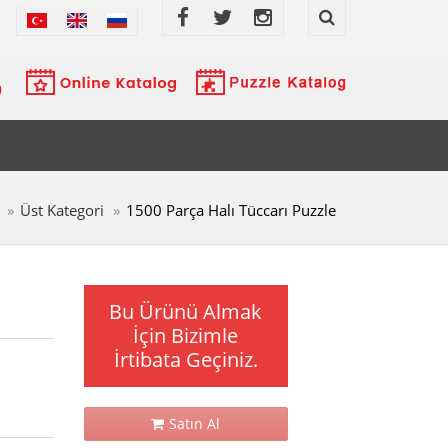
Üst Kategori
1500 Parça Halı Tüccarı Puzzle
Bu Ürünü Almak
İçin Bizimle
İrtibata Geçiniz.
Satın Al