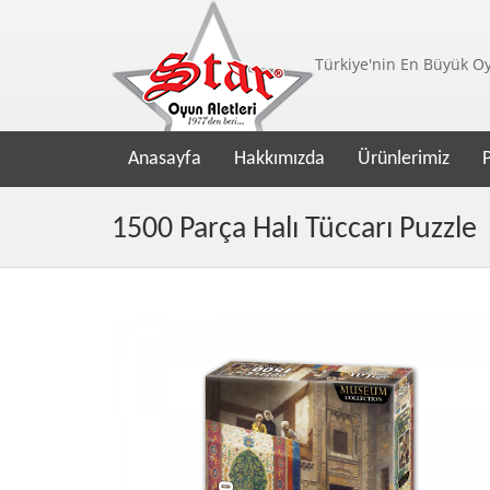
Türkiye'nin En Büyük Oyu
Anasayfa
Hakkımızda
Ürünlerimiz
1500 Parça Halı Tüccarı Puzzle