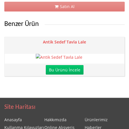
Satın Al
Benzer Ürün
Antik Sedef Tavla Lale
Bu Ürünü İncele
Site Haritası
Anasayfa
Hakkımızda
Ürünlerimiz
Kullanma Kılavuzları
Online Alışveriş
Haberler