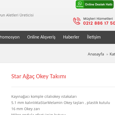
n Aletleri Üreticisi
Promosyon
Online Alışveriş
Haberler
İletişim
Anasayfa
Kat
Star Ağaç Okey Takımı
Kayınağacı komple cilalıokey ıstakaları
5.1 mm kalınlıktaStarMelamin Okey taşları , plastik kutulu
16 mm Okey zarı
Mikro ondula ofset ürün kutusu