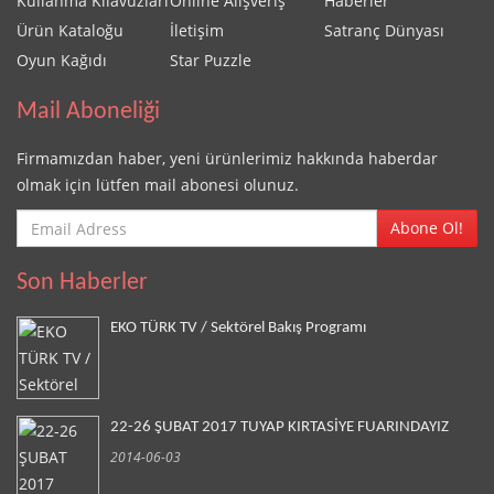
Kullanma Kılavuzları
Online Alışveriş
Haberler
Ürün Kataloğu
İletişim
Satranç Dünyası
Oyun Kağıdı
Star Puzzle
Mail Aboneliği
Firmamızdan haber, yeni ürünlerimiz hakkında haberdar
olmak için lütfen mail abonesi olunuz.
Abone Ol!
Son Haberler
EKO TÜRK TV / Sektörel Bakış Programı
22-26 ŞUBAT 2017 TUYAP KIRTASİYE FUARINDAYIZ
2014-06-03