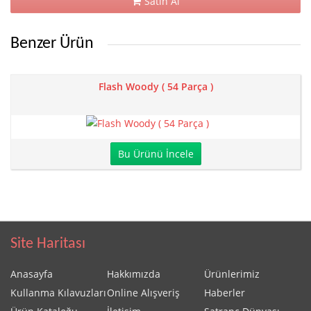
Satın Al
Benzer Ürün
Flash Woody ( 54 Parça )
Bu Ürünü İncele
Site Haritası
Anasayfa
Hakkımızda
Ürünlerimiz
Kullanma Kılavuzları
Online Alışveriş
Haberler