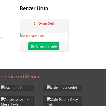
Benzer Ürün
5li Oyun Seti
kutulu
Bu Ürünü İncele
izin için seçtiklerimiz