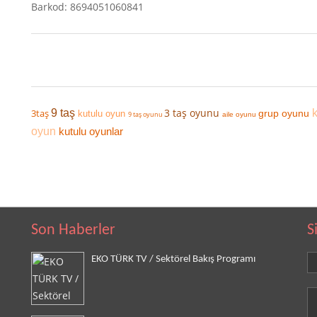
Barkod: 8694051060841
3 taş oyunu
3taş
9 taş
grup oyunu
kutulu oyun
9 taş oyunu
aile oyunu
oyun
kutulu oyunlar
Son Haberler
S
EKO TÜRK TV / Sektörel Bakış Programı