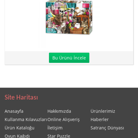
Bu Ürünü İncele
Site Haritası
Anasayfa
Hakkımızda
Ürünlerimiz
Kullanma Kılavuzları
Online Alışveriş
Haberler
Ürün Kataloğu
İletişim
Satranç Dünyası
Oyun Kağıdı
Star Puzzle