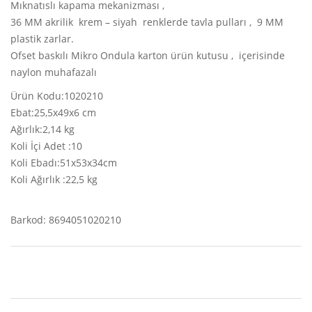
Mıknatıslı kapama mekanizması ,
36 MM akrilik krem – siyah renklerde tavla pulları , 9 MM
plastik zarlar.
Ofset baskılı Mikro Ondula karton ürün kutusu , içerisinde
naylon muhafazalı
Ürün Kodu:1020210
Ebat:25,5x49x6 cm
Ağırlık:2,14 kg
Koli İçi Adet :10
Koli Ebadı:51x53x34cm
Koli Ağırlık :22,5 kg
Barkod: 8694051020210