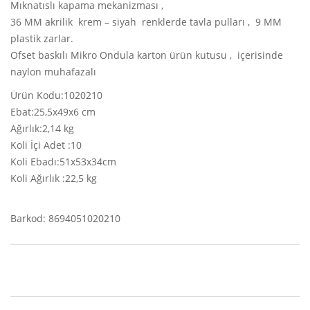
Mıknatıslı kapama mekanizması ,
36 MM akrilik krem – siyah renklerde tavla pulları , 9 MM
plastik zarlar.
Ofset baskılı Mikro Ondula karton ürün kutusu , içerisinde
naylon muhafazalı
Ürün Kodu:1020210
Ebat:25,5x49x6 cm
Ağırlık:2,14 kg
Koli İçi Adet :10
Koli Ebadı:51x53x34cm
Koli Ağırlık :22,5 kg
Barkod: 8694051020210