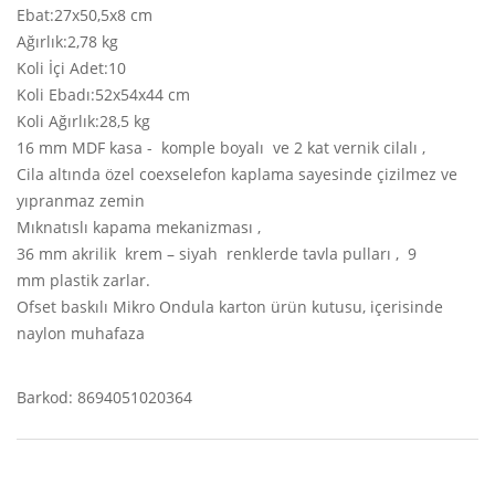
Ebat:27x50,5x8 cm
Ağırlık:2,78 kg
Koli İçi Adet:10
Koli Ebadı:52x54x44 cm
Koli Ağırlık:28,5 kg
16 mm MDF kasa - komple boyalı ve 2 kat vernik cilalı ,
Cila altında özel coexselefon kaplama sayesinde çizilmez ve
yıpranmaz zemin
Mıknatıslı kapama mekanizması ,
36 mm akrilik krem – siyah renklerde tavla pulları , 9
mm plastik zarlar.
Ofset baskılı Mikro Ondula karton ürün kutusu, içerisinde
naylon muhafaza
Barkod: 8694051020364