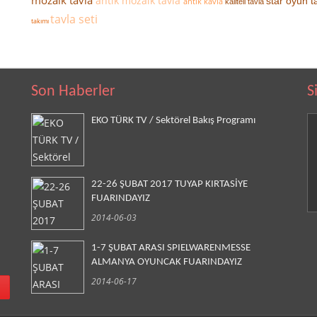
mozaik tavla
antik mozaik tavla
star oyun t
antik kavla
kaliteli tavla
tavla seti
takımı
Son Haberler
S
EKO TÜRK TV / Sektörel Bakış Programı
22-26 ŞUBAT 2017 TUYAP KIRTASİYE
FUARINDAYIZ
2014-06-03
1-7 ŞUBAT ARASI SPIELWARENMESSE
ALMANYA OYUNCAK FUARINDAYIZ
2014-06-17
!