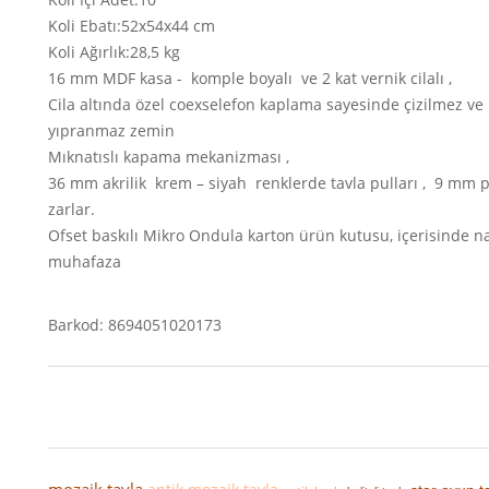
Koli Ebatı:52x54x44 cm
Koli Ağırlık:28,5 kg
16 mm MDF kasa - komple boyalı ve 2 kat vernik cilalı ,
Cila altında özel coexselefon kaplama sayesinde çizilmez ve
yıpranmaz zemin
Mıknatıslı kapama mekanizması ,
36 mm akrilik krem – siyah renklerde tavla pulları , 9 mm p
zarlar.
Ofset baskılı Mikro Ondula karton ürün kutusu, içerisinde n
muhafaza
Barkod: 8694051020173