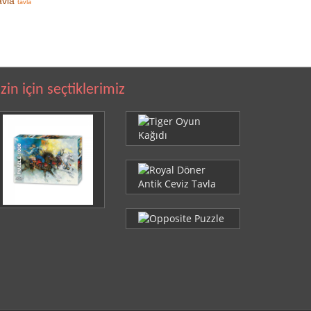
avla
tavla
izin için seçtiklerimiz