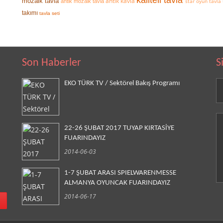
kaliteli tavla
antik kavla
mozaik tavla
star oyun tavla
antik mozaik tavla
takımı
tavla seti
Son Haberler
S
EKO TÜRK TV / Sektörel Bakış Programı
22-26 ŞUBAT 2017 TUYAP KIRTASİYE
FUARINDAYIZ
2014-06-03
1-7 ŞUBAT ARASI SPIELWARENMESSE
ALMANYA OYUNCAK FUARINDAYIZ
2014-06-17
!