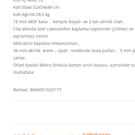
Koli Ebatı:52x54x44 cm
Koli Ağırlık:28,5 kg
16 mm MDF kasa - komple boyalı ve 2 kat vernik cilalı ,
Cila altında özel coexselefon kaplama sayesinde çizilmez ve
yıpranmaz zemin
Mıknatıslı kapama mekanizması ,
36 mm akrilik krem – siyah renklerde tavla pulları , 9 mm p
zarlar.
Ofset baskılı Mikro Ondula karton ürün kutusu, içerisinde n
muhafaza
Barkod: 8694051020173