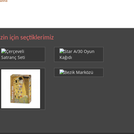
tavla
izin için seçtiklerimiz