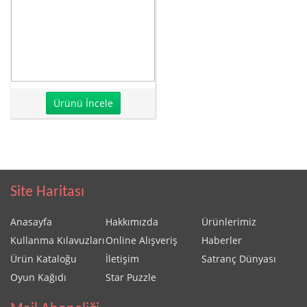
Ürünü İncele
Site Haritası
Anasayfa
Hakkımızda
Ürünlerimiz
Kullanma Kılavuzları
Online Alışveriş
Haberler
Ürün Kataloğu
İletişim
Satranç Dünyası
Oyun Kağıdı
Star Puzzle