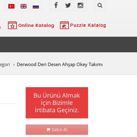
egori
Derwood Deri Desen Ahşap Okey Takımı
Bu Ürünü Almak
İçin Bizimle
İrtibata Geçiniz.
Satın Al