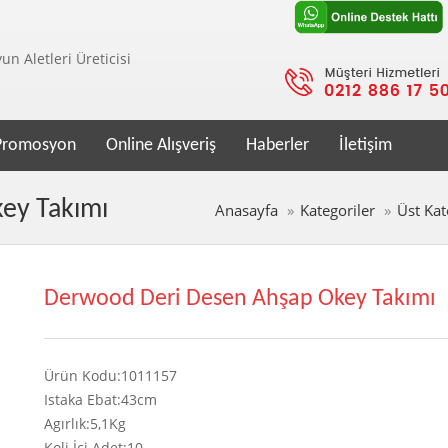
n Aletleri Üreticisi
Promosyon
Online Alışveriş
Haberler
İletişim
ey Takımı
Anasayfa
Kategoriler
Üst Kat
Derwood Deri Desen Ahşap Okey Takımı
Ürün Kodu:1011157
Istaka Ebat:43cm
Agırlık:5,1Kg
Koli İçi Adet:10