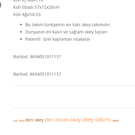
Koli Ebadı:57x72x26cm
Koli Ağırlık:53
Bu takım türkiyenin en lüks okey takımıdır.
Dünyanın en kalın ve sağlam okey taşları
Patentli özel kaplamalı ıstakalar
Barkod: 869405
1011157
Barkod: 8694051011157
okey takımı
deri desen okey
deri okey
okey
star okey