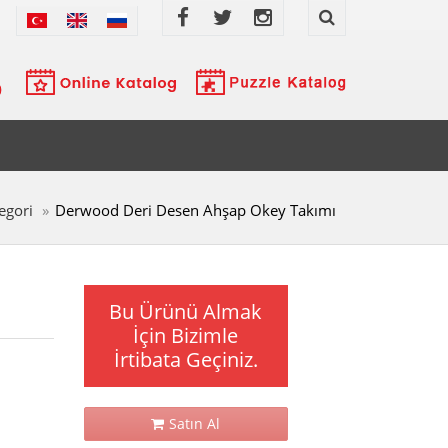
egori
Derwood Deri Desen Ahşap Okey Takımı
Bu Ürünü Almak
İçin Bizimle
İrtibata Geçiniz.
Satın Al