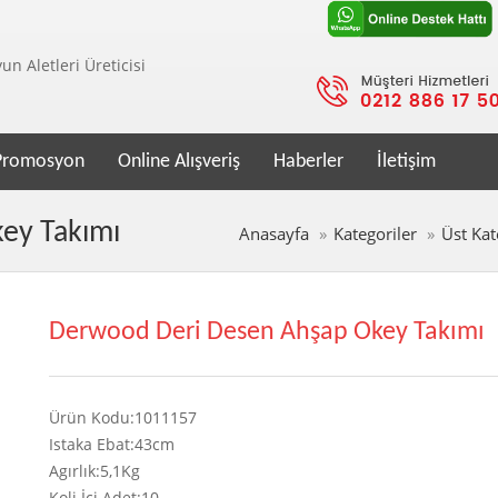
n Aletleri Üreticisi
Promosyon
Online Alışveriş
Haberler
İletişim
ey Takımı
Anasayfa
Kategoriler
Üst Kat
Derwood Deri Desen Ahşap Okey Takımı
Ürün Kodu:1011157
Istaka Ebat:43cm
Agırlık:5,1Kg
Koli İçi Adet:10