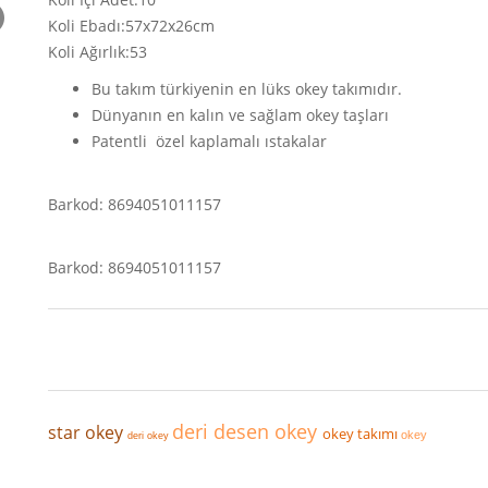
Koli Ebadı:57x72x26cm
Koli Ağırlık:53
Bu takım türkiyenin en lüks okey takımıdır.
Dünyanın en kalın ve sağlam okey taşları
Patentli özel kaplamalı ıstakalar
Barkod: 869405
1011157
Barkod: 8694051011157
deri desen okey
star okey
okey takımı
okey
deri okey