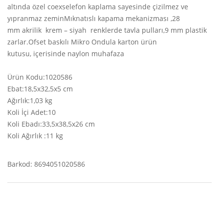
altında özel coexselefon kaplama sayesinde çizilmez ve
yıpranmaz zeminMıknatıslı kapama mekanizması ,28
mm akrilik krem – siyah renklerde tavla pulları,9 mm plastik
zarlar.Ofset baskılı Mikro Ondula karton ürün
kutusu, içerisinde naylon muhafaza
Ürün Kodu:1020586
Ebat:18,5x32,5x5 cm
Ağırlık:1,03 kg
Koli İçi Adet:10
Koli Ebadı:33,5x38,5x26 cm
Koli Ağırlık :11 kg
Barkod: 8694051020586