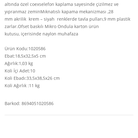
altında özel coexselefon kaplama sayesinde çizilmez ve
yıpranmaz zeminMıknatıslı kapama mekanizması ,28
mm akrilik krem – siyah renklerde tavla pulları,9 mm plastik
zarlar.Ofset baskılı Mikro Ondula karton ürün
kutusu, içerisinde naylon muhafaza
Ürün Kodu:1020586
Ebat:18,5x32,5x5 cm
Ağırlık:1,03 kg
Koli İçi Adet:10
Koli Ebadı:33,5x38,5x26 cm
Koli Ağırlık :11 kg
Barkod: 8694051020586